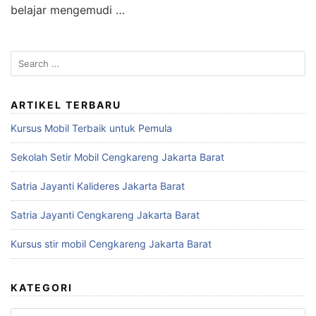
belajar mengemudi …
S
e
a
r
ARTIKEL TERBARU
c
Kursus Mobil Terbaik untuk Pemula
h
f
Sekolah Setir Mobil Cengkareng Jakarta Barat
o
r
Satria Jayanti Kalideres Jakarta Barat
:
Satria Jayanti Cengkareng Jakarta Barat
Kursus stir mobil Cengkareng Jakarta Barat
KATEGORI
K