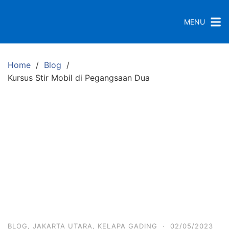
S
k
MENU
i
p
t
Home
Blog
o
Kursus Stir Mobil di Pegangsaan Dua
c
o
n
t
e
n
t
BLOG
,
JAKARTA UTARA
,
KELAPA GADING
·
02/05/2023