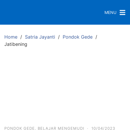
S
k
MENU
i
p
t
Home
Satria Jayanti
Pondok Gede
o
Jatibening
c
o
n
t
e
n
t
PONDOK GEDE
,
BELAJAR MENGEMUDI
·
10/04/2023