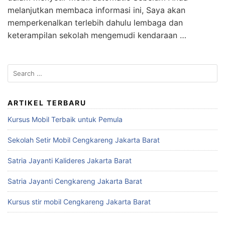
melanjutkan membaca informasi ini, Saya akan
memperkenalkan terlebih dahulu lembaga dan
keterampilan sekolah mengemudi kendaraan …
S
e
a
r
ARTIKEL TERBARU
c
Kursus Mobil Terbaik untuk Pemula
h
f
Sekolah Setir Mobil Cengkareng Jakarta Barat
o
r
Satria Jayanti Kalideres Jakarta Barat
:
Satria Jayanti Cengkareng Jakarta Barat
Kursus stir mobil Cengkareng Jakarta Barat