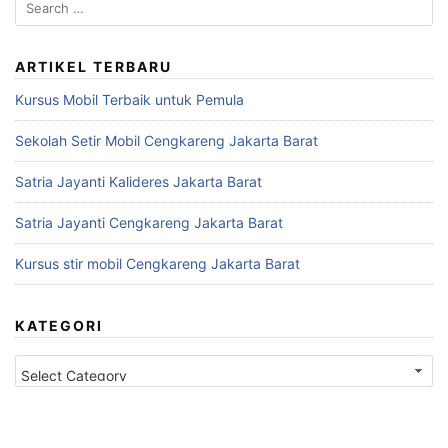
S
e
a
r
ARTIKEL TERBARU
c
Kursus Mobil Terbaik untuk Pemula
h
f
Sekolah Setir Mobil Cengkareng Jakarta Barat
o
r
Satria Jayanti Kalideres Jakarta Barat
:
Satria Jayanti Cengkareng Jakarta Barat
Kursus stir mobil Cengkareng Jakarta Barat
KATEGORI
K
a
t
e
g