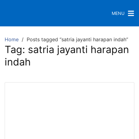
S
k
MENU
i
p
t
Home
Posts tagged “satria jayanti harapan indah”
o
Tag:
satria jayanti harapan
c
o
indah
n
t
e
n
t