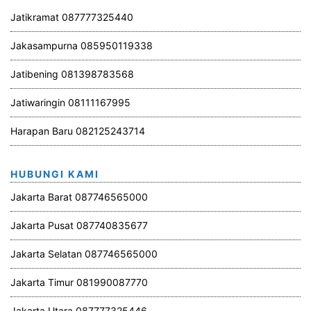
Jatikramat 087777325440
Jakasampurna 085950119338
Jatibening 081398783568
Jatiwaringin 08111167995
Harapan Baru 082125243714
HUBUNGI KAMI
Jakarta Barat 087746565000
Jakarta Pusat 087740835677
Jakarta Selatan 087746565000
Jakarta Timur 081990087770
Jakarta Utara 087777325446