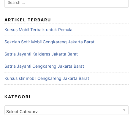
S
e
a
r
ARTIKEL TERBARU
c
Kursus Mobil Terbaik untuk Pemula
h
f
Sekolah Setir Mobil Cengkareng Jakarta Barat
o
r
Satria Jayanti Kalideres Jakarta Barat
:
Satria Jayanti Cengkareng Jakarta Barat
Kursus stir mobil Cengkareng Jakarta Barat
KATEGORI
K
a
t
e
g