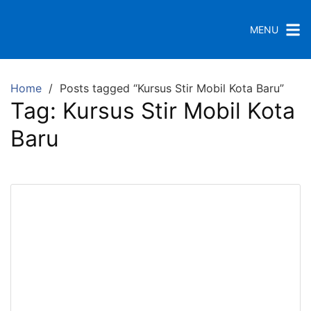
S
k
MENU
i
p
t
Home
Posts tagged “Kursus Stir Mobil Kota Baru”
o
Tag:
Kursus Stir Mobil Kota
c
o
Baru
n
t
e
n
t