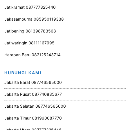
Jatikramat 087777325440
Jakasampurna 085950119338
Jatibening 081398783568
Jatiwaringin 08111167995
Harapan Baru 082125243714
HUBUNGI KAMI
Jakarta Barat 087746565000
Jakarta Pusat 087740835677
Jakarta Selatan 087746565000
Jakarta Timur 081990087770
Jakarta Utara 087777325446