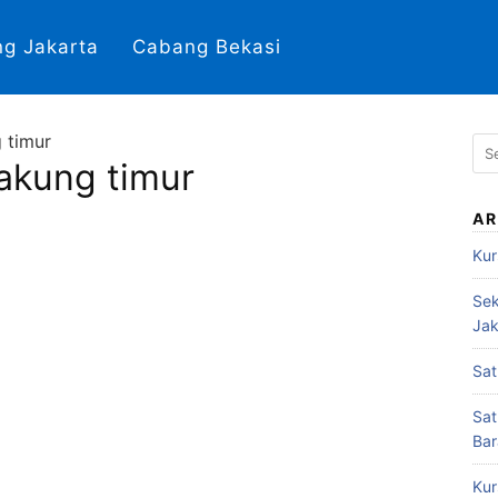
g Jakarta
Cabang Bekasi
g timur
S
cakung timur
e
a
r
AR
c
Kur
h
f
Sek
o
Jak
r
:
Sat
Sat
Bar
Kur