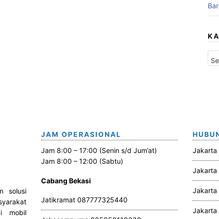
Bar
KA
K
a
t
e
g
o
r
i
JAM OPERASIONAL
HUBUN
Jam 8:00 – 17:00 (Senin s/d Jum’at)
Jakarta
Jam 8:00 – 12:00 (Sabtu)
Jakarta
Cabang Bekasi
Jakarta
n solusi
Jatikramat 087777325440
yarakat
Jakarta
i mobil