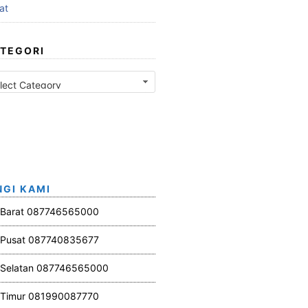
at
TEGORI
GI KAMI
 Barat 087746565000
 Pusat 087740835677
 Selatan 087746565000
 Timur 081990087770