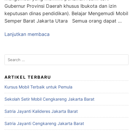
Gubernur Provinsi Daerah khusus Ibukota dan izin
keputusan dinas pendidikan). Belajar Mengemudi Mobil
Semper Barat Jakarta Utara Semua orang dapat …
Lanjutkan membaca
S
e
a
r
ARTIKEL TERBARU
c
Kursus Mobil Terbaik untuk Pemula
h
f
Sekolah Setir Mobil Cengkareng Jakarta Barat
o
r
Satria Jayanti Kalideres Jakarta Barat
:
Satria Jayanti Cengkareng Jakarta Barat