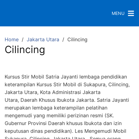
S
k
MENU
i
p
t
Home
Jakarta Utara
Cilincing
o
Cilincing
c
o
n
t
Kursus Stir Mobil Satria Jayanti lembaga pendidikan
e
keterampilan Kursus Stir Mobil di Sukapura, Cilincing,
n
Jakarta Utara, Kota Administrasi Jakarta
t
Utara, Daerah Khusus Ibukota Jakarta. Satria Jayanti
merupakan lembaga keterampilan pelatihan
mengemudi yang memiliki perizinan resmi (SK.
Gubernur Provinsi Daerah khusus Ibukota dan izin
keputusan dinas pendidikan). Les Mengemudi Mobil
Sukapura, Cilincing, Jakarta Utara Semua orang