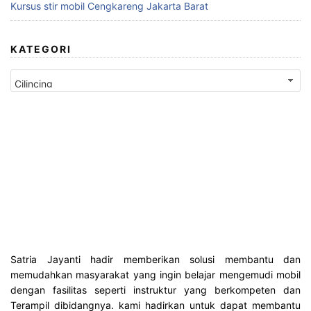
Kursus stir mobil Cengkareng Jakarta Barat
KATEGORI
K
a
t
e
g
o
r
i
Satria Jayanti hadir memberikan solusi membantu dan
memudahkan masyarakat yang ingin belajar mengemudi mobil
dengan fasilitas seperti instruktur yang berkompeten dan
Terampil dibidangnya. kami hadirkan untuk dapat membantu